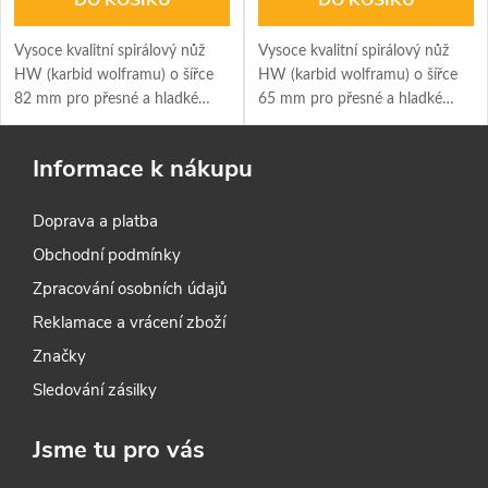
Vysoce kvalitní spirálový nůž
Vysoce kvalitní spirálový nůž
HW (karbid wolframu) o šířce
HW (karbid wolframu) o šířce
82 mm pro přesné a hladké
65 mm pro přesné a hladké
hoblování. Pro hoblík Festool
hoblování. Pro hoblík Festool
HL 850 - EB a hoblovací hlavu
EHL 65 - EQ odolný proti
Informace k nákupu
HK 82 SD. Odolný proti
opotřebení s dlouhodobě
opotřebení s dlouhodobě
ostrým břitem.
Doprava a platba
ostrým břitem.
Obchodní podmínky
Zpracování osobních údajů
Reklamace a vrácení zboží
Značky
Sledování zásilky
Jsme tu pro vás