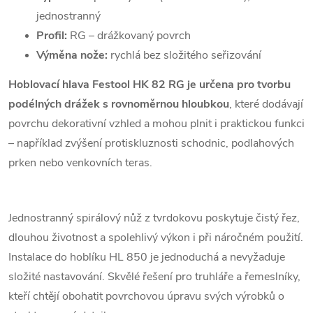
jednostranný
Profil:
RG – drážkovaný povrch
Výměna nože:
rychlá bez složitého seřizování
Hoblovací hlava Festool HK 82 RG je určena pro tvorbu
podélných drážek s rovnoměrnou hloubkou
, které dodávají
povrchu dekorativní vzhled a mohou plnit i praktickou funkci
– například zvýšení protiskluznosti schodnic, podlahových
prken nebo venkovních teras.
Jednostranný spirálový nůž z tvrdokovu poskytuje čistý řez,
dlouhou životnost a spolehlivý výkon i při náročném použití.
Instalace do hoblíku HL 850 je jednoduchá a nevyžaduje
složité nastavování. Skvělé řešení pro truhláře a řemeslníky,
kteří chtějí obohatit povrchovou úpravu svých výrobků o