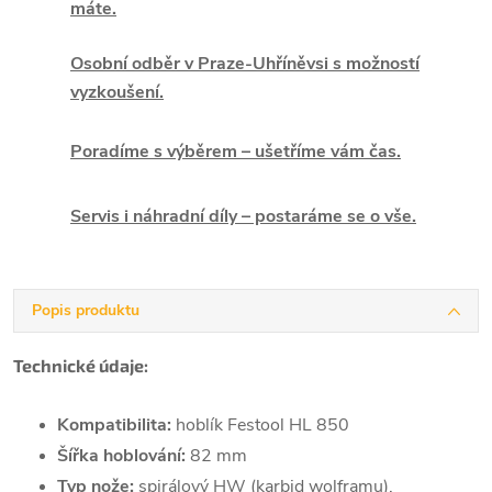
máte.
Osobní odběr v Praze-Uhříněvsi s možností
vyzkoušení.
Poradíme s výběrem – ušetříme vám čas.
Servis i náhradní díly – postaráme se o vše.
Popis produktu
Technické údaje:
Kompatibilita:
hoblík Festool HL 850
Šířka hoblování:
82 mm
Typ nože:
spirálový HW (karbid wolframu),