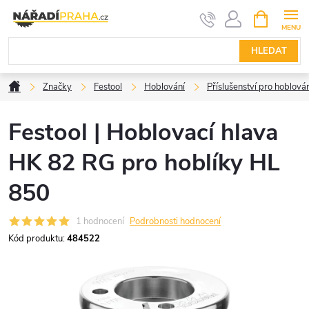
Přejít
NÁKUPNÍ
KOŠÍK
na
obsah
HLEDAT
Domů
Značky
Festool
Hoblování
Příslušenství pro hoblová
Festool | Hoblovací hlava
HK 82 RG pro hoblíky HL
850
1 hodnocení
Podrobnosti hodnocení
Kód produktu:
484522