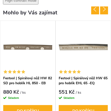
High-contrast mode
Mohlo by Vás zajímat
Festool | Spirálový nůž HW 82
Festool | Spirálový nůž HW 65
SD pro hoblík HL 850 - EB
pro hoblík EHL 65 -EQ
880 Kč
551 Kč
/ ks
/ ks
Skladem
Skladem
DO KOŠÍKU
DO KOŠÍKU