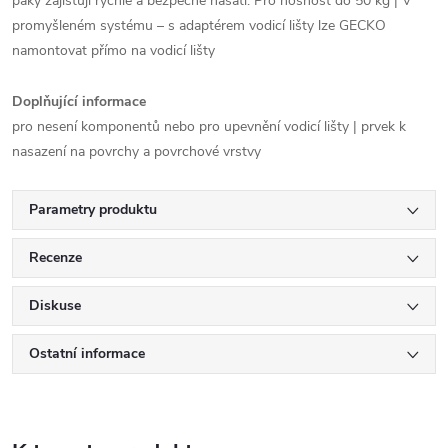
páky zajišťují rychle a bezpečné nasátí. Pro nosnost do 50 kg | V
promyšleném systému – s adaptérem vodicí lišty lze GECKO
namontovat přímo na vodicí lišty
Doplňující informace
pro nesení komponentů nebo pro upevnění vodicí lišty | prvek k
nasazení na povrchy a povrchové vrstvy
Parametry produktu
Recenze
Diskuse
Ostatní informace