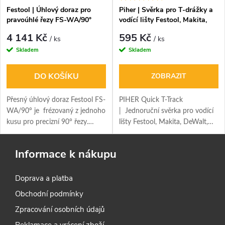
Festool | Úhlový doraz pro
Piher | Svěrka pro T-drážky a
pravoúhlé řezy FS-WA/90°
vodící lišty Festool, Makita,
DeWalt
4 141 Kč
595 Kč
/ ks
/ ks
Skladem
Skladem
DO KOŠÍKU
ZOBRAZIT
Přesný úhlový doraz Festool FS-
PIHER Quick T-Track
WA/90° je frézovaný z jednoho
| Jednoruční svěrka pro vodící
kusu pro precizní 90° řezy.
lišty Festool, Makita, DeWalt,
Rychlé a jednoduché spojení s
Milescraft a další T- drážky. Díky
vodící lištou bez seřizování.
délce svěrek 15 a 22 cm se
Informace k nákupu
pohodlně vejdou do každého
kufru.
Doprava a platba
Obchodní podmínky
Zpracování osobních údajů
Reklamace a vrácení zboží