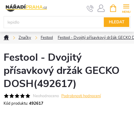
Přejít
NÁKUPNÍ
KOŠÍK
na
obsah
HLEDAT
Domů
Značky
Festool
Festool - Dvojitý přísavkový držák GECK
Festool - Dvojitý
přísavkový držák GECKO
DOSH(492617)
Neohodnoceno
Podrobnosti hodnocení
Kód produktu:
492617