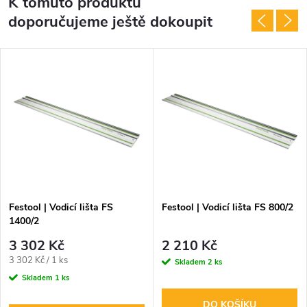
K tomuto produktu
doporučujeme ještě dokoupit
Festool | Vodicí lišta FS
Festool | Vodicí lišta FS 800/2
1400/2
3 302 Kč
2 210 Kč
Měrná
3 302 Kč / 1 ks
Skladem
2 ks
cena:
Skladem
1 ks
DO KOŠÍKU