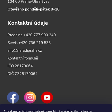
104 00 Praha-Uhříněves
Otevřeno pondělí–pátek 8–18
Kontaktní údaje
Prodejna
+420 777 900 240
Servis
+420 736 219 533
info@naradipraha.cz
Kontaktní formulář
IČO 28179064
DIČ CZ28179064
Cookies nám pomáhají zajistit, že Váš nákup bude