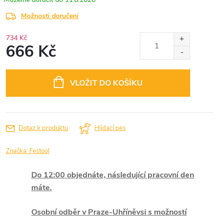
Možnosti doručení
734 Kč
666 Kč
Měrná
cena:
VLOŽIT DO KOŠÍKU
Dotaz k produktu
Hlídací pes
Značka:
Festool
Do 12:00 objednáte, následující pracovní den
máte.
Osobní odběr v Praze-Uhříněvsi s možností