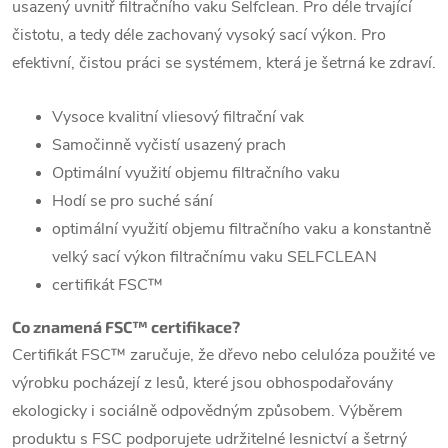
usazený uvnitř filtračního vaku Selfclean. Pro déle trvající
čistotu, a tedy déle zachovaný vysoký sací výkon. Pro
efektivní, čistou práci se systémem, která je šetrná ke zdraví.
Vysoce kvalitní vliesový filtrační vak
Samočinně vyčistí usazený prach
Optimální využití objemu filtračního vaku
Hodí se pro suché sání
optimální využití objemu filtračního vaku a konstantně
velký sací výkon filtračnímu vaku SELFCLEAN
certifikát FSC™
Co znamená FSC™ certifikace?
Certifikát FSC™ zaručuje, že dřevo nebo celulóza použité ve
výrobku pocházejí z lesů, které jsou obhospodařovány
ekologicky i sociálně odpovědným způsobem. Výběrem
produktu s FSC podporujete udržitelné lesnictví a šetrný