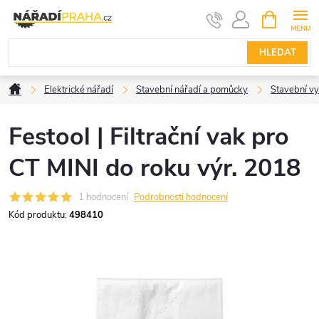
Přejít
NÁKUPNÍ
KOŠÍK
na
obsah
HLEDAT
Domů
Elektrické nářadí
Stavební nářadí a pomůcky
Stavební v
Festool | Filtrační vak pro
CT MINI do roku výr. 2018
1 hodnocení
Podrobnosti hodnocení
Kód produktu:
498410