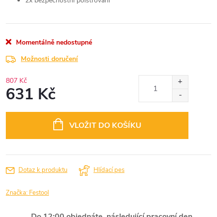
2x bezpečnostní polstrování
Momentálně nedostupné
Možnosti doručení
807 Kč
631 Kč
Měrná
cena:
VLOŽIT DO KOŠÍKU
Dotaz k produktu
Hlídací pes
Značka:
Festool
Do 12:00 objednáte, následující pracovní den