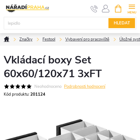
Přejít
NÁKUPNÍ
KOŠÍK
na
obsah
HLEDAT
Domů
Značky
Festool
Vybavení pro pracoviště
Úložné sys
Vkládací boxy Set
60x60/120x71 3xFT
Neohodnoceno
Podrobnosti hodnocení
Kód produktu:
201124