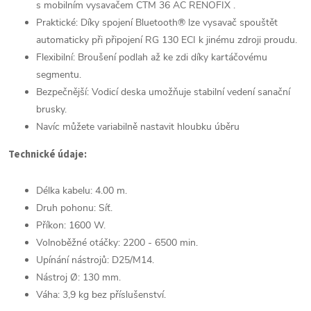
s mobilním vysavačem CTM 36 AC RENOFIX .
Praktické: Díky spojení Bluetooth® lze vysavač spouštět
automaticky při připojení RG 130 ECI k jinému zdroji proudu.
Flexibilní: Broušení podlah až ke zdi díky kartáčovému
segmentu.
Bezpečnější: Vodicí deska umožňuje stabilní vedení sanační
brusky.
Navíc můžete variabilně nastavit hloubku úběru
Technické údaje:
Délka kabelu: 4.00 m.
Druh pohonu: Síť.
Příkon: 1600 W.
Volnoběžné otáčky: 2200 - 6500 min.
Upínání nástrojů: D25/M14.
Nástroj
Ø
: 130 mm.
Váha: 3,9 kg bez příslušenství.