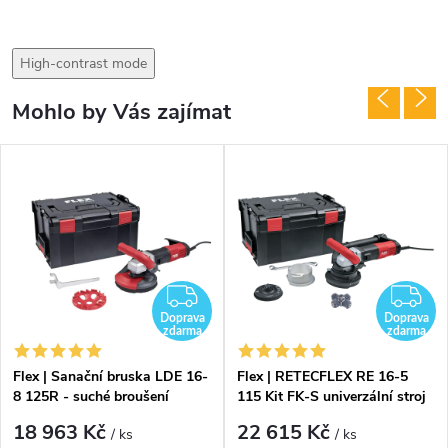
High-contrast mode
Mohlo by Vás zajímat
DARMA
ZDARMA
Z
Doprava
Doprava
zdarma
zdarma
Flex | Sanační bruska LDE 16-
Flex | RETECFLEX RE 16-5
8 125R - suché broušení
115 Kit FK-S univerzální stroj
pro renovaci
18 963 Kč
22 615 Kč
/ ks
/ ks