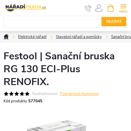
Přejít
NÁKUPNÍ
KOŠÍK
na
obsah
HLEDAT
Domů
Elektrické nářadí
Stavební nářadí a pomůcky
Sanační bru
Festool | Sanační bruska
RG 130 ECI-Plus
RENOFIX.
Neohodnoceno
Podrobnosti hodnocení
Kód produktu:
577045