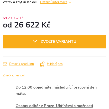
vrstev a zbytků lepidel.
Detailní informace
od 29 952 Kč
od
26 622 Kč
Měrná
cena:
ZVOLTE VARIANTU
Dotaz k produktu
Hlídací pes
Značka:
Festool
Do 12:00 objednáte, následující pracovní den
máte.
Osobní odběr v Praze-Uhříněvsi s možností