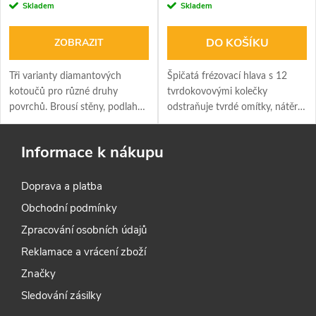
Skladem
Skladem
DO KOŠÍKU
ZOBRAZIT
Tři varianty diamantových
Špičatá frézovací hlava s 12
kotoučů pro různé druhy
tvrdokovovými kolečky
povrchů. Brousí stěny, podlahy i
odstraňuje tvrdé omítky, nátěry
stropy až k okraji a při připojení
a lepidla. Hloubka frézování až 6
vysavače účinně odvádí prach.
mm a účinné odsávání.
Informace k nákupu
Doprava a platba
Obchodní podmínky
Zpracování osobních údajů
Reklamace a vrácení zboží
Značky
Sledování zásilky