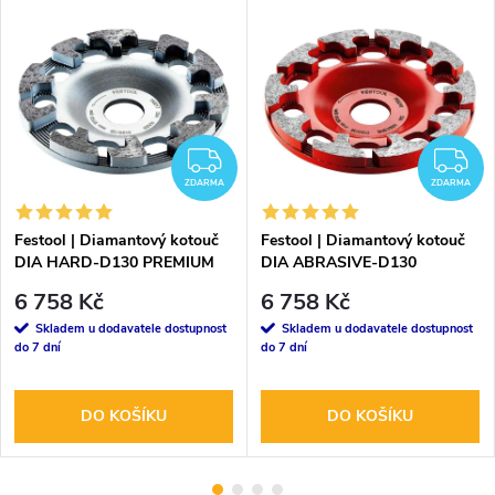
ZDARMA
Z
ZDARMA
ZDARMA
Festool | Diamantový kotouč
Festool | Diamantový kotouč
DIA HARD-D130 PREMIUM
DIA ABRASIVE-D130
PREMIUM
6 758 Kč
6 758 Kč
Skladem u dodavatele dostupnost
Skladem u dodavatele dostupnost
do 7 dní
do 7 dní
DO KOŠÍKU
DO KOŠÍKU