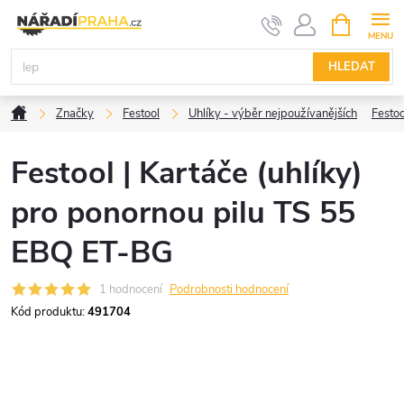
Přejít
NÁKUPNÍ
KOŠÍK
na
obsah
HLEDAT
Domů
Značky
Festool
Uhlíky - výběr nejpoužívanějších
Festoo
Festool | Kartáče (uhlíky)
pro ponornou pilu TS 55
EBQ ET-BG
1 hodnocení
Podrobnosti hodnocení
Kód produktu:
491704