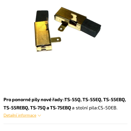
Pro ponorné pily nové řady :TS-55Q, TS-55EQ, TS-55EBQ,
TS-55REBQ, TS-75Q a TS-75EBQ
a stolní pila:CS-50EB.
Detailní informace