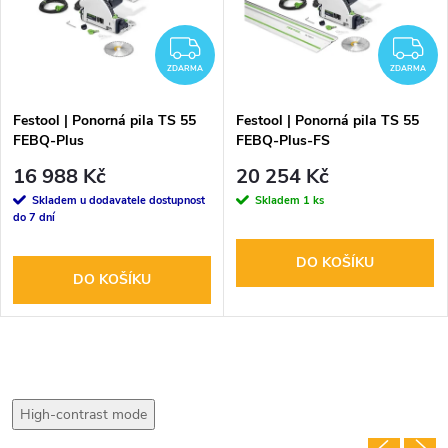
ZDARMA
Z
ZDARMA
ZDARMA
Festool | Ponorná pila TS 55
Festool | Ponorná pila TS 55
FEBQ-Plus
FEBQ-Plus-FS
16 988 Kč
20 254 Kč
Skladem u dodavatele dostupnost
Skladem
1 ks
do 7 dní
DO KOŠÍKU
DO KOŠÍKU
High-contrast mode