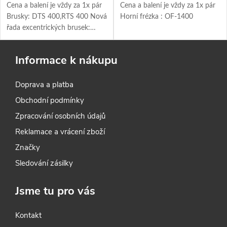
Cena a balení je vždy za 1x pár
Cena a balení je vždy za 1x pár
Brusky: DTS 400,RTS 400 Nová
Horní frézka : OF-1400
řada excentrických brusek:
ETS150/3EQ, ETS-150/5EQ
,ETS 125Q ,ETS 125EQ
Informace k nákupu
Doprava a platba
Obchodní podmínky
Zpracování osobních údajů
Reklamace a vrácení zboží
Značky
Sledování zásilky
Jsme tu pro vás
Kontakt