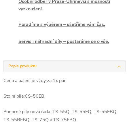
Osobní odběr v Praze-Uhříněvsi s možností
vyzkoušení.
Poradíme s výběrem – ušetříme vám čas.
Servis i náhradní díly – postaráme se o vše.
Popis produktu
Cena a balení je vždy za 1x pár
Stolní pila:CS-50EB,
Ponorné pily nová řada :TS-55Q, TS-55EQ, TS-55EBQ,
TS-55REBQ, TS-75Q a TS-75EBQ.