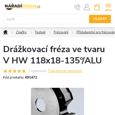
Přejít
NÁKUPNÍ
KOŠÍK
na
obsah
HLEDAT
Domů
Značky
Festool
Frézování
Příslušenství pro frézován
Drážkovací fréza ve tvaru
V HW 118x18-135°/ALU
1 hodnocení
Podrobnosti hodnocení
Kód produktu:
491471