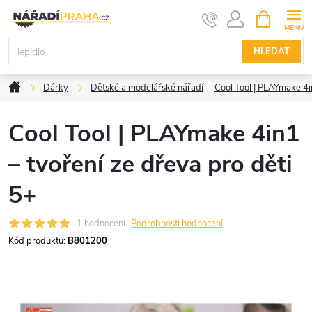
Přejít
NÁKUPNÍ
KOŠÍK
na
obsah
HLEDAT
Domů
Dárky
Dětské a modelářské nářadí
Cool Tool | PLAYmake 4i
Cool Tool | PLAYmake 4in1
– tvoření ze dřeva pro děti
5+
1 hodnocení
Podrobnosti hodnocení
Kód produktu:
B801200