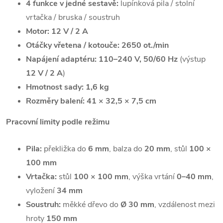
4 funkce v jedné sestavě:
lupínková pila / stolní
vrtačka / bruska / soustruh
Motor:
12 V / 2 A
Otáčky vřetena / kotouče:
2650 ot./min
Napájení adaptéru:
110–240 V, 50/60 Hz
(výstup
12 V / 2 A
)
Hmotnost sady:
1,6 kg
Rozměry balení:
41 × 32,5 × 7,5 cm
Pracovní limity podle režimu
Pila:
překližka do
6 mm
, balza do
20 mm
, stůl
100 ×
100 mm
Vrtačka:
stůl
100 × 100 mm
, výška vrtání
0–40 mm
,
vyložení
34 mm
Soustruh:
měkké dřevo do
Ø 30 mm
, vzdálenost mezi
hroty
150 mm