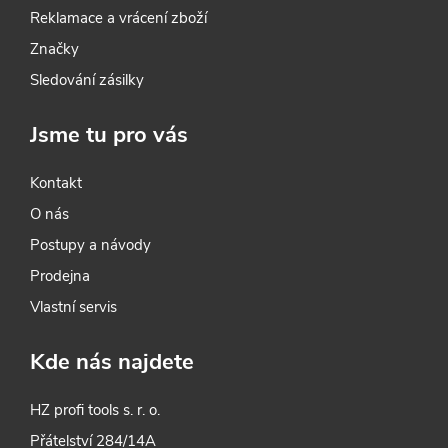
nástroje pro první kroky v práci
Reklamace a vrácení zboží
se dřevem a dalšími materiály.
Značky
Sledování zásilky
Jsme tu pro vás
Kontakt
O nás
Postupy a návody
Prodejna
Vlastní servis
Kde nás najdete
HZ profi tools s. r. o.
Přátelství 284/14A