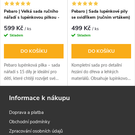
Pebaro | Velká sada ručního
Pebaro | Sada lupénkové pily
nářadí s lupénkovou pilkou -
se svidříkem (ručním vrtákem)
15 ks
599 Kč
499 Kč
/ ks
/ ks
Skladem
Skladem
DO KOŠÍKU
DO KOŠÍKU
Pebaro lupénková pilka – sada
Kompletní sada pro detailní
nářadí s 15 díly je ideální pro
řezání do dřeva a lehkých
děti, které chtějí rozvíjet své
materiálů. Obsahuje lupínkovou
řemeslné dovednosti a
pilku, svidřík (ruční vrtačku) a
kreativitu. Tato sada nabízí
pracovní desku pro přesné a
Informace k nákupu
bezpečné a kvalitní nástroje pro
stabilní řezy. Ideální pro
první kroky v práci se dřevem a
modeláře, hobby projekty a je
Doprava a platba
dalšími materiály.
ideální pro děti, které chtějí
rozvíjet své řemeslné
Obchodní podmínky
dovednosti a kreativitu. Tato
Zpracování osobních údajů
sada nabízí bezpečné a kvalitní