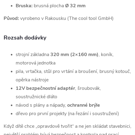
Bruska:
brusná plocha
Ø 32 mm
Původ:
vyrobeno v Rakousku (The cool tool GmbH)
Rozsah dodávky
strojní základna
320 mm (2×160 mm)
, koník,
motorová jednotka
pila, vrtačka, stůl pro vrtání a broušení, brusný kotouč,
opěrka nástroje
12V bezpečnostní adaptér
, šroubovák,
soustružnické dláto
návod s plány a nápady,
ochranné brýle
dřevo pro první projekty (na řezání i soustružení)
Když dítě chce „opravdově tvořit“ a ne jen skládat stavebnici,
největší problém bývá bezpečnost a kontrola nad prací.