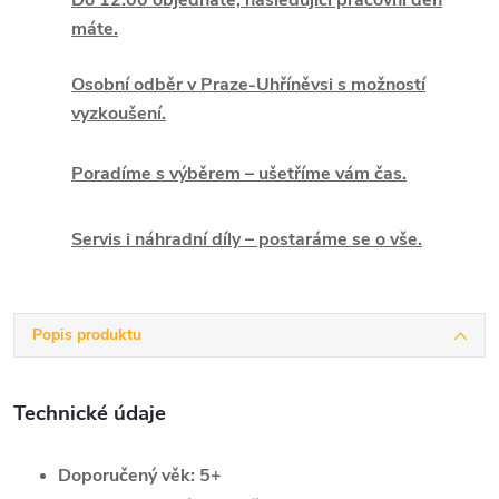
Do 12:00 objednáte, následující pracovní den
máte.
Osobní odběr v Praze-Uhříněvsi s možností
vyzkoušení.
Poradíme s výběrem – ušetříme vám čas.
Servis i náhradní díly – postaráme se o vše.
Popis produktu
Technické údaje
Doporučený věk:
5+