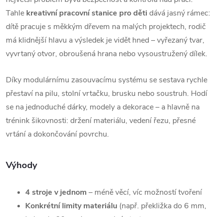
Tahle
kreativní pracovní stanice pro děti
dává jasný rámec:
dítě pracuje s měkkým dřevem na malých projektech, rodič
má klidnější hlavu a výsledek je vidět hned – vyřezaný tvar,
vyvrtaný otvor, obroušená hrana nebo vysoustružený dílek.
Díky modulárnímu zasouvacímu systému se sestava rychle
přestaví na pilu, stolní vrtačku, brusku nebo soustruh. Hodí
se na jednoduché dárky, modely a dekorace – a hlavně na
trénink šikovnosti: držení materiálu, vedení řezu, přesné
vrtání a dokončování povrchu.
Výhody
4 stroje v jednom
– méně věcí, víc možností tvoření
Konkrétní limity materiálu
(např. překližka do 6 mm,