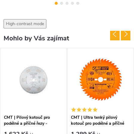
High-contrast mode
Mohlo by Vás zajímat
CMT | Pilový kotouč pro
CMT | Ultra tenký pilový
podélné a příčné řezy -
kotouč pro podélné a příčné
ø250/30 mm Z40 WZ/ATB
řezy - ø250/30 mm Z42