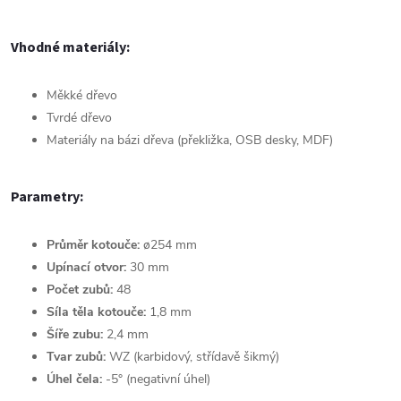
Vhodné materiály:
Měkké dřevo
Tvrdé dřevo
Materiály na bázi dřeva (překližka, OSB desky, MDF)
Parametry:
Průměr kotouče:
ø254 mm
Upínací otvor:
30 mm
Počet zubů:
48
Síla těla kotouče:
1,8 mm
Šíře zubu:
2,4 mm
Tvar zubů:
WZ (karbidový, střídavě šikmý)
Úhel čela:
-5° (negativní úhel)