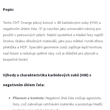
Popis:
Tento CMT Orange pilový kotouč s 48 karbidovými zuby (HW) a
negativním úhlem čela -5° je navržen jako univerzální nástroj pro
použití v pokosových pilách. Nabízí spolehlivé a hladké řezy napříč
širokou škálou dřevěných materiálů, jako jsou měkké i tvrdé dřevo,
překližka a MDF. Speciální geometrie zubů zajišťuje lepší kontrolu
nad řezem a redukuje zpětné rázy, což je důležité pro plynulé a
bezpečné řezání.
Výhody a charakteristika karbidových zubů (HW) s
negativním úhlem čela:
Přesnost a kontrola:
Negativní úhel čela snižuje agresivitu
řezu, což zabraňuje vytrhávání materiálu a poskytuje hladší,