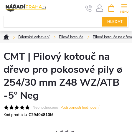
Přejít
NÁKUPNÍ
KOŠÍK
na
obsah
HLEDAT
Domů
Dílenské vybavení
Pilové kotouče
Pilové kotouče na dřev
CMT | Pilový kotouč na
dřevo pro pokosové pily ø
254/30 mm Z48 WZ/ATB
-5° Neg
Neohodnoceno
Podrobnosti hodnocení
Kód produktu:
C29404810M