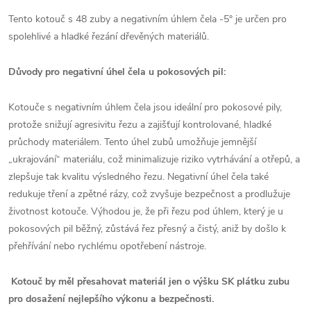
Tento kotouč s 48 zuby a negativním úhlem čela -5° je určen pro
spolehlivé a hladké řezání dřevěných materiálů.
Důvody pro negativní úhel čela u pokosových pil:
Kotouče s negativním úhlem čela jsou ideální pro pokosové pily,
protože snižují agresivitu řezu a zajišťují kontrolované, hladké
průchody materiálem. Tento úhel zubů umožňuje jemnější
„ukrajování“ materiálu, což minimalizuje riziko vytrhávání a otřepů, a
zlepšuje tak kvalitu výsledného řezu. Negativní úhel čela také
redukuje tření a zpětné rázy, což zvyšuje bezpečnost a prodlužuje
životnost kotouče. Výhodou je, že při řezu pod úhlem, který je u
pokosových pil běžný, zůstává řez přesný a čistý, aniž by došlo k
přehřívání nebo rychlému opotřebení nástroje.
Kotouč by měl přesahovat materiál jen o výšku SK plátku zubu
pro dosažení nejlepšího výkonu a bezpečnosti.