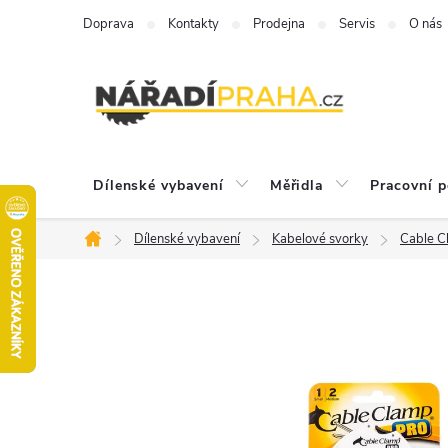
Přejít
Doprava
Kontakty
Prodejna
Servis
O nás
na
obsah
Dílenské vybavení
Měřidla
Pracovní 
Dílenské vybavení
Kabelové svorky
Cable Cl
Domů