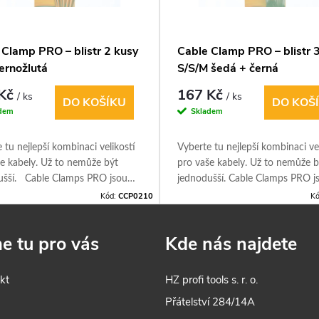
 Clamp PRO – blistr 2 kusy
Cable Clamp PRO – blistr 
ernožlutá
S/S/M šedá + černá
 Kč
167 Kč
/ ks
/ ks
DO KOŠÍKU
DO KOŠ
dem
Skladem
 tu nejlepší kombinaci velikostí
Vyberte tu nejlepší kombinaci vel
e kabely. Už to nemůže být
pro vaše kabely. Už to nemůže b
ušší. Cable Clamps PRO jsou
jednodušší. Cable Clamps PRO j
ými nástroji pro organizaci
dokonalými nástroji pro organiza
Kód:
CCP0210
Kó
. Vhodné pro prodlužovací
kabelů. Vhodné pro prodlužova
 zahradní hadice, domácí
kabely, zahradní hadice, domácí
e tu pro vás
Kde nás najdete
oniku Opakovaně použitelné,
elektroniku Opakovaně použitel
telné, robustní
nastavitelné, robustní
kt
HZ profi tools s. r. o.
s
Přátelství 284/14A