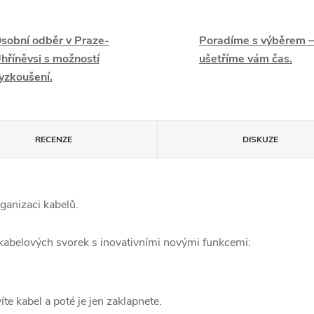
sobní odběr v Praze-
Poradíme s výběrem –
hříněvsi s možností
ušetříme vám čas.
yzkoušení.
RECENZE
DISKUZE
ganizaci kabelů.
abelových svorek s inovativními novými funkcemi:
te kabel a poté je jen zaklapnete.