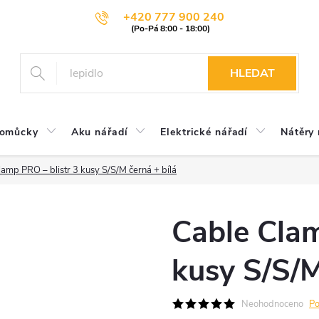
+420 777 900 240
HLEDAT
pomůcky
Aku nářadí
Elektrické nářadí
Nátěry 
amp PRO – blistr 3 kusy S/S/M černá + bílá
Cable Clam
kusy S/S/M
Neohodnoceno
Po