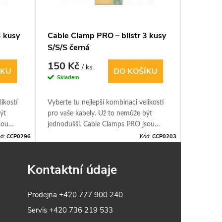
3 kusy
Cable Clamp PRO – blistr 3 kusy
Cable C
S/S/S černá
150 Kč
110 K
/ ks
ÍKU
DO KOŠÍKU
Skladem
Sklade
ikostí
Vyberte tu nejlepší kombinaci velikostí
Máte v dí
ýt
pro vaše kabely. Už to nemůže být
Neustále 
sou
jednodušší. Cable Clamps PRO jsou
nimi man
ci
dokonalými nástroji pro organizaci
Large jso
d:
CCP0296
Kód:
CCP0203
cí
kabelů. Vhodné pro prodlužovací
Vhodné p
kabely, zahradní hadice, domácí
kabely, s
Kontaktní údaje
né,
elektroniku Opakovaně použitelné,
Určeno p
nastavitelné, robustní
Opakovaně
robustní
Prodejna
+420 777 900 240
Servis
+420 736 219 533