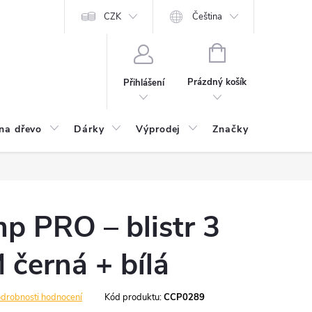
CZK
Čeština
NÁKUPNÍ
KOŠÍK
Prázdný košík
Přihlášení
na dřevo
Dárky
Výprodej
Značky
Postu
p PRO – blistr 3
 černá + bílá
drobnosti hodnocení
Kód produktu:
CCP0289