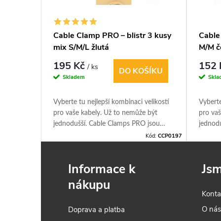
vý
Cable Clamp PRO – blistr 3 kusy
Cable
do
mix S/M/L žlutá
M/M č
195 Kč
152
/ ks
DO KOŠÍKU
IT
Skladem
Skla
boké
Vyberte tu nejlepší kombinaci velikostí
Vyberte
pro vaše kabely. Už to nemůže být
pro vaš
ý v
jednodušší. Cable Clamps PRO jsou
jednod
s
dokonalými nástroji pro organizaci
dokonal
Kód:
15040
Kód:
CCP0197
kabelů. Vhodné pro prodlužovací
kabelů
kabely, zahradní hadice, domácí
kabely,
Informace k
Jsm
elektroniku Opakovaně použitelné,
elektr
nastavitelné, robustní
nastavi
nákupu
Konta
O ná
Doprava a platba