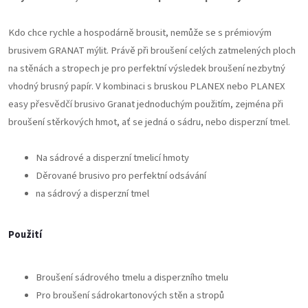
Kdo chce rychle a hospodárně brousit, nemůže se s prémiovým
brusivem GRANAT mýlit. Právě při broušení celých zatmelených ploch
na stěnách a stropech je pro perfektní výsledek broušení nezbytný
vhodný brusný papír. V kombinaci s bruskou PLANEX nebo PLANEX
easy přesvědčí brusivo Granat jednoduchým použitím, zejména při
broušení stěrkových hmot, ať se jedná o sádru, nebo disperzní tmel.
Na sádrové a disperzní tmelicí hmoty
Děrované brusivo pro perfektní odsávání
na sádrový a disperzní tmel
Použití
Broušení sádrového tmelu a disperzního tmelu
Pro broušení sádrokartonových stěn a stropů