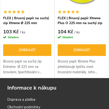
FLEX | Brusný papír na suchý
FLEX | Brusný papír Xtreme
zip Xtreme Ø 225 mm
Plus O 225 mm na suchý zip
(perforovaný)
103 Kč
104 Kč
/ ks
/ ks
Skladem
Skladem
ZOBRAZIT
ZOBRAZIT
Brusný papír na suchý zip
Brusný papír Xtreme Plus
Extreme Ø 225 mm na
představuje špičku mezi
broušení, špachtlování v
brusnými materiály. Jeho
suchých stavbách, s odsávacími
vysoká kvalita zajišťuje perfektní
otvory.
výsledky při finálním doladění
Informace k nákupu
povrchů, které byly vyrovnány
nátěrovým tmelem.
Doprava a platba
Obchodní podmínky