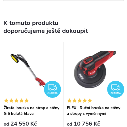
K tomuto produktu
doporučujeme ještě dokoupit
ZDARMA
Z
ZDARMA
ZDARMA
Žirafa, bruska na strop a stěny
FLEX | Ruční bruska na stěny
G 5 kulatá hlava
a stropy s výměnnými
brusnými hlavami
24 550 Kč
10 756 Kč
od
od