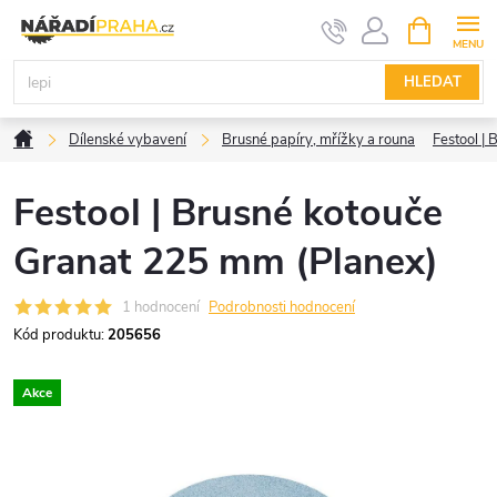
Přejít
NÁKUPNÍ
KOŠÍK
na
obsah
HLEDAT
Domů
Dílenské vybavení
Brusné papíry, mřížky a rouna
Festool |
Festool | Brusné kotouče
Granat 225 mm (Planex)
1 hodnocení
Podrobnosti hodnocení
Kód produktu:
205656
Akce