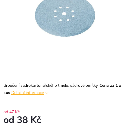
Broušení sádrokartonářského tmelu, sádrové omítky.
Cena za 1 x
kus
Detailní informace
od 47 Kč
od
38 Kč
Měrná