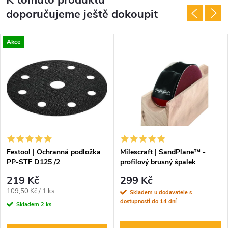
doporučujeme ještě dokoupit
Akce
Festool | Ochranná podložka
Milescraft | SandPlane™ -
PP-STF D125 /2
profilový brusný špalek
219 Kč
299 Kč
Měrná
109,50 Kč / 1 ks
Skladem u dodavatele s
dostupností do 14 dní
cena:
Skladem
2 ks