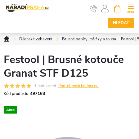
Přejít
NÁKUPNÍ
KOŠÍK
na
obsah
HLEDAT
Domů
Dílenské vybavení
Brusné papíry, mřížky a rouna
Festool |
Festool | Brusné kotouče
Granat STF D125
1 hodnocení
Podrobnosti hodnocení
Kód produktu:
497168
Akce