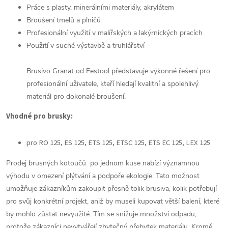
Práce s plasty, minerálními materiály, akrylátem
Broušení tmelů a plničů
Profesionální využití v malířských a lakýrnických pracích
Použití v suché výstavbě a truhlářství
Brusivo Granat od Festool představuje výkonné řešení pro
profesionální uživatele, kteří hledají kvalitní a spolehlivý
materiál pro dokonalé broušení.
Vhodné pro brusky:
pro RO 125, ES 125, ETS 125, ETSC 125, ETS EC 125, LEX 125
Prodej brusných kotoučů po jednom kuse nabízí významnou
výhodu v omezení plýtvání a podpoře ekologie. Tato možnost
umožňuje zákazníkům zakoupit přesně tolik brusiva, kolik potřebují
pro svůj konkrétní projekt, aniž by museli kupovat větší balení, které
by mohlo zůstat nevyužité. Tím se snižuje množství odpadu,
protože zákazníci nevytvářejí zbytečný přebytek materiálu. Kromě