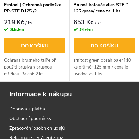
Festool | Ochranná podložka
Brusné kotouče vlies STF D
PP-STF D125 /2
125 green/ cena za 1 ks
219 Kč
653 Kč
/ ks
/ ks
Skladem
Skladem
DO KOŠÍKU
DO KOŠÍKU
Ochrana brusného talíře při
zrnitost green obsah balení 10
použití brusiva s brusnou
ks průměr 125 mm / cena je
mřížkou. Balení: 2 ks
uvedna za 1 ks
Informace k nákupu
Doprava a platba
Obchodní podmínky
Zpracování osobních údajů
Reklamace a vrácení zboží