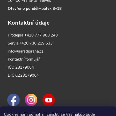
104 00 Praha-Uhříněves
Otevřeno pondělí–pátek 8–18
Kontaktní údaje
Prodejna
+420 777 900 240
Servis
+420 736 219 533
info@naradipraha.cz
Kontaktní formulář
IČO 28179064
DIČ CZ28179064
Cookies nám pomáhají zajistit, že Váš nákup bude