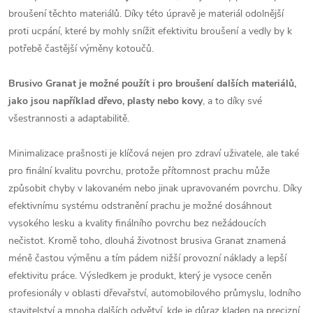
broušení těchto materiálů. Díky této úpravě je materiál odolnější
proti ucpání, které by mohly snížit efektivitu broušení a vedly by k
potřebě častější výměny kotoučů.
Brusivo Granat je možné použít i pro broušení dalších materiálů,
jako jsou například dřevo, plasty nebo kovy
, a to díky své
všestrannosti a adaptabilitě.
Minimalizace prašnosti je klíčová nejen pro zdraví uživatele, ale také
pro finální kvalitu povrchu, protože přítomnost prachu může
způsobit chyby v lakovaném nebo jinak upravovaném povrchu. Díky
efektivnímu systému odstranění prachu je možné dosáhnout
vysokého lesku a kvality finálního povrchu bez nežádoucích
nečistot. Kromě toho, dlouhá životnost brusiva Granat znamená
méně častou výměnu a tím pádem nižší provozní náklady a lepší
efektivitu práce. Výsledkem je produkt, který je vysoce ceněn
profesionály v oblasti dřevařství, automobilového průmyslu, lodního
stavitelství a mnoha dalších odvětví, kde je důraz kladen na precizní