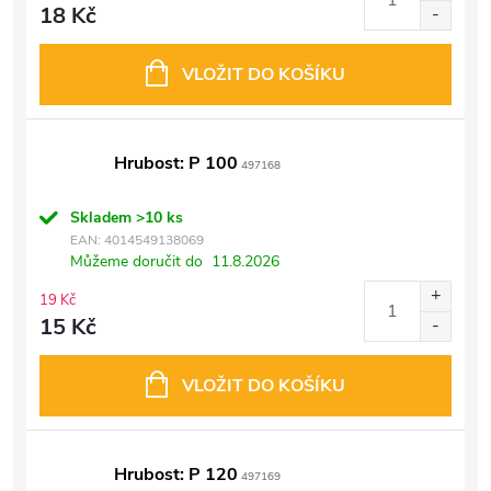
18 Kč
VLOŽIT DO KOŠÍKU
Hrubost: P 100
497168
Skladem
>10 ks
EAN:
4014549138069
Můžeme doručit do
11.8.2026
19 Kč
15 Kč
VLOŽIT DO KOŠÍKU
Hrubost: P 120
497169