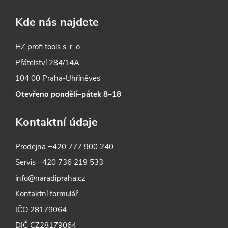
Kde nás najdete
HZ profi tools s. r. o.
Přátelství 284/14A
104 00 Praha-Uhříněves
Otevřeno pondělí–pátek 8–18
Kontaktní údaje
Prodejna
+420 777 900 240
Servis
+420 736 219 533
info@naradipraha.cz
Kontaktní formulář
IČO 28179064
DIČ CZ28179064