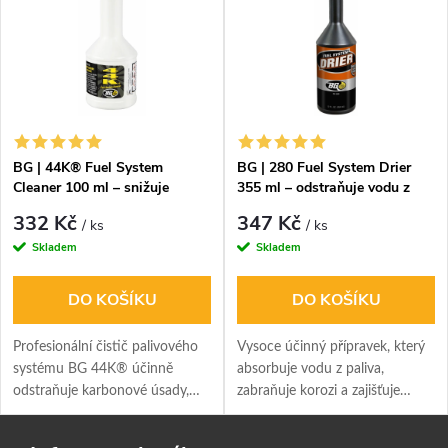
BG | 44K® Fuel System
BG | 280 Fuel System Drier
Cleaner 100 ml – snižuje
355 ml – odstraňuje vodu z
spotřebu a čistí palivový
paliva
332 Kč
347 Kč
/ ks
/ ks
systém
Skladem
Skladem
DO KOŠÍKU
DO KOŠÍKU
Profesionální čistič palivového
Vysoce účinný přípravek, který
systému BG 44K® účinně
absorbuje vodu z paliva,
odstraňuje karbonové úsady,
zabraňuje korozi a zajišťuje
zlepšuje výkon motoru a snižuje
plynulý chod motoru. Bezpečný
spotřebu paliva.
pro všechny motory i