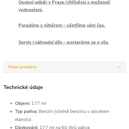
Osobní odběr v Praze-Uhříněvsi s možností
vyzkoušení.
Poradíme s výběrem – ušetříme vám čas.
Servis i náhradní díly – postaráme se o vše.
Popis produktu
Technické údaje
Objem:
177 ml
Typ paliva:
Benzín (včetně benzínu s obsahem
etanolu)
Dávkování:
177 ml na 60 litrů paliva