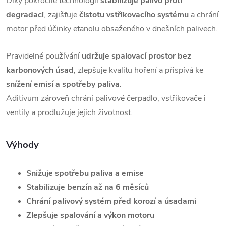
Díky pokročilé technologii
stabilizuje palivo proti
degradaci
, zajišťuje
čistotu vstřikovacího systému
a chrání
motor před účinky etanolu obsaženého v dnešních palivech.
Pravidelné používání
udržuje spalovací prostor bez
karbonových úsad
, zlepšuje kvalitu hoření a přispívá ke
snížení emisí a spotřeby paliva
.
Aditivum zároveň chrání palivové čerpadlo, vstřikovače i
ventily a prodlužuje jejich životnost.
Výhody
Snižuje spotřebu paliva a emise
Stabilizuje benzín až na 6 měsíců
Chrání palivový systém před korozí a úsadami
Zlepšuje spalování a výkon motoru