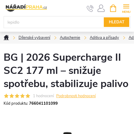
Přejít
NÁKUPNÍ
KOŠÍK
na
obsah
HLEDAT
Domů
Dílenské vybavení
Autochemie
Aditiva a přísady
Adi
BG | 2026 Supercharge II
SC2 177 ml – snižuje
spotřebu, stabilizuje palivo
1 hodnocení
Podrobnosti hodnocení
Kód produktu:
766041101099