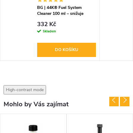
BG | 44K® Fuel System
Cleaner 100 ml – snižuje
spotřebu a čistí palivový
332 Kč
systém
Skladem
DO KOŠÍKU
High-contrast mode
Mohlo by Vás zajímat