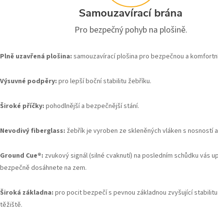
Samouzavírací brána
Pro bezpečný pohyb na plošině.
Plně uzavřená plošina:
samouzavírací plošina pro bezpečnou a komfortní
Výsuvné podpěry:
pro lepší boční stabilitu žebříku.
Široké příčky:
pohodlnější a bezpečnější stání.
Nevodivý fiberglass:
žebřík je vyroben ze skleněných vláken s nosností a
Ground Cue®:
zvukový signál (silné cvaknutí) na posledním schůdku vás up
bezpečně dosáhnete na zem.
Široká základna:
pro pocit bezpečí s pevnou základnou zvyšující stabilit
těžiště.