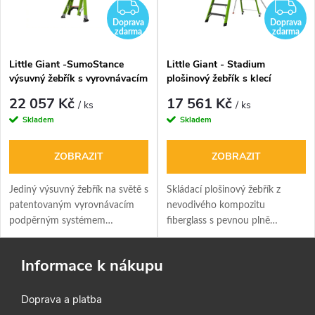
DARMA
ZDARMA
Z
Doprava
Doprava
zdarma
zdarma
Little Giant -SumoStance
Little Giant - Stadium
výsuvný žebřík s vyrovnávacím
plošinový žebřík s klecí
systémem
22 057 Kč
17 561 Kč
/ ks
/ ks
Skladem
Skladem
ZOBRAZIT
ZOBRAZIT
Jediný výsuvný žebřík na světě s
Skládací plošinový žebřík z
patentovaným vyrovnávacím
nevodivého kompozitu
podpěrným systémem
fiberglass s pevnou plně
SumoStance s nejvyšším
uzavřenou klecí a podpěrnými
hodnocením pro mimořádné
nohami. Plošina je osazena
Informace k nákupu
zatížení vhodné pro
kolečky pro snadnou přepravu.
nejnáročnější pracovní nebo
Doprava a platba
domácí použití.