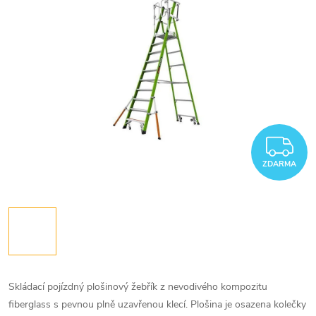
Z
ZDARMA
Skládací pojízdný plošinový žebřík z nevodivého kompozitu
fiberglass s pevnou plně uzavřenou klecí. Plošina je osazena kolečky