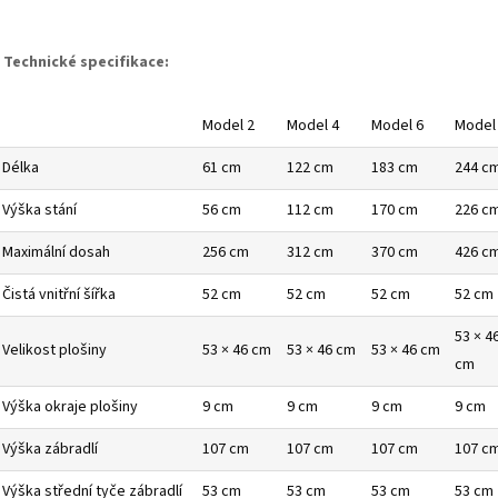
Technické specifikace:
Model 2
Model 4
Model 6
Model
Délka
61 cm
122 cm
183 cm
244 c
Výška stání
56 cm
112 cm
170 cm
226 c
Maximální dosah
256 cm
312 cm
370 cm
426 c
Čistá vnitřní šířka
52 cm
52 cm
52 cm
52 cm
53 × 4
Velikost plošiny
53 × 46 cm
53 × 46 cm
53 × 46 cm
cm
Výška okraje plošiny
9 cm
9 cm
9 cm
9 cm
Výška zábradlí
107 cm
107 cm
107 cm
107 c
Výška střední tyče zábradlí
53 cm
53 cm
53 cm
53 cm