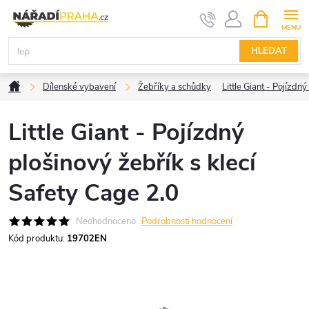
Přejít
NÁKUPNÍ
KOŠÍK
na
obsah
HLEDAT
Domů
Dílenské vybavení
Žebříky a schůdky
Little Giant - Pojízdn
Little Giant - Pojízdný
plošinový žebřík s klecí
Safety Cage 2.0
Neohodnoceno
Podrobnosti hodnocení
Kód produktu:
19702EN