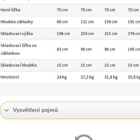
Horní šířka
70 cm
70 cm
70 cm
70 cm
Hloubka základny
86 cm
121 cm
156 cm
191 c
Skladovací výška
196 cm
254 cm
315 cm
376 c
Skladovací šířka se
83 cm
90 cm
98 cm
105 c
základnou
Skladovací hloubka
15 cm
15 cm
15 cm
15 cm
Hmotnost
24 kg
27,3 kg
31,8 kg
35,8 k
Vysvětlení pojmů