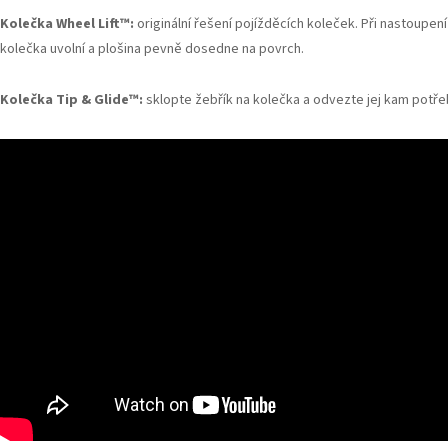
Kolečka Wheel Lift
™
:
originální řešení pojížděcích koleček. Při nastoupení
kolečka uvolní a plošina pevně dosedne na povrch.
Kolečka Tip & Glide™:
sklopte žebřík na kolečka a odvezte jej kam potře