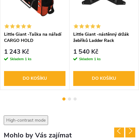
Little Giant -Taška na nářadí
Little Giant -nástěnný držák
CARGO HOLD
žebříků Ladder Rack
1 243 Kč
1 540 Kč
Skladem
1 ks
Skladem
1 ks
DO KOŠÍKU
DO KOŠÍKU
High-contrast mode
Mohlo by Vás zajímat