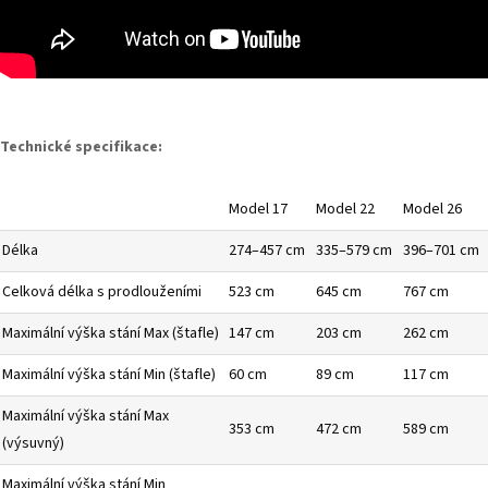
Technické specifikace:
Model 17
Model 22
Model 26
Délka
274–457 cm
335–579 cm
396–701 cm
Celková délka s prodlouženími
523 cm
645 cm
767 cm
Maximální výška stání Max (štafle)
147 cm
203 cm
262 cm
Maximální výška stání Min (štafle)
60 cm
89 cm
117 cm
Maximální výška stání Max
353 cm
472 cm
589 cm
(výsuvný)
Maximální výška stání Min