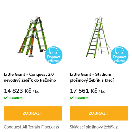
DARMA
ZDARMA
Z
Doprava
Doprava
zdarma
zdarma
Little Giant - Conquest 2,0
Little Giant - Stadium
nevodivý žebřík do každého
plošinový žebřík s klecí
terénu
14 823 Kč
17 561 Kč
/ ks
/ ks
Skladem
Skladem
ZOBRAZIT
ZOBRAZIT
Conquest All-Terrain Fiberglass
Skládací plošinový žebřík z