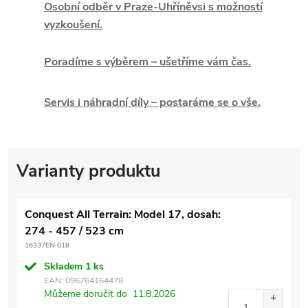
Osobní odběr v Praze-Uhříněvsi s možností
vyzkoušení.
Poradíme s výběrem – ušetříme vám čas.
Servis i náhradní díly – postaráme se o vše.
Conquest All Terrain: Model 17, dosah:
274 - 457 / 523 cm
16337EN-018
Skladem
1 ks
EAN:
096764164478
Můžeme doručit do
11.8.2026