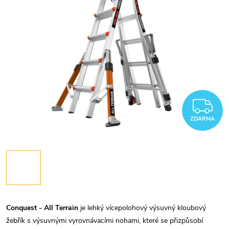
Z
ZDARMA
Conquest - All Terrain
je lehký vícepolohový výsuvný kloubový
žebřík s výsuvnými vyrovnávacími nohami, které se přizpůsobí