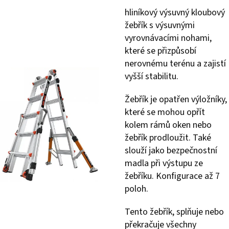
hliníkový výsuvný kloubový
žebřík s výsuvnými
vyrovnávacími nohami,
které se přizpůsobí
nerovnému terénu a zajistí
vyšší stabilitu.
Žebřík je opatřen výložníky,
které se mohou opřít
kolem rámů oken nebo
žebřík prodloužit. Také
slouží jako bezpečnostní
madla při výstupu ze
žebříku. Konfigurace až 7
poloh.
Tento žebřík, splňuje nebo
překračuje všechny