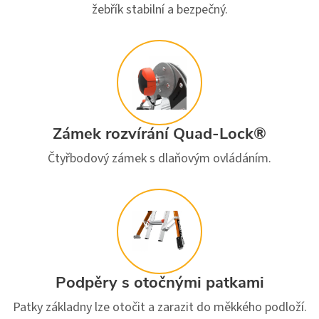
žebřík stabilní a bezpečný.
Zámek rozvírání Quad-Lock®
Čtyřbodový zámek s dlaňovým ovládáním.
Podpěry s otočnými patkami
Patky základny lze otočit a zarazit do měkkého podloží.