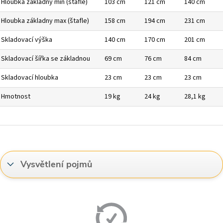
Hloubka základny min (štafle)
103 cm
121 cm
140 cm
Hloubka základny max (štafle)
158 cm
194 cm
231 cm
Skladovací výška
140 cm
170 cm
201 cm
Skladovací šířka se základnou
69 cm
76 cm
84 cm
Skladovací hloubka
23 cm
23 cm
23 cm
Hmotnost
19 kg
24 kg
28,1 kg
Vysvětlení pojmů