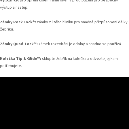
Výložníky:
pro opření kolem rámů oken a prodloužení pro bezpečný
výstup a nástup.
Zámky Rock Lock®:
zámky z litého hliníku pro snadné přizpůsobení délky
žebříku.
Zámky Quad-Lock
™:
zámek rozevírání je odolný a snadno se používá.
Kolečka Tip & Glide™:
sklopte žebřík na kolečka a odvezte jej kam
potřebujete.