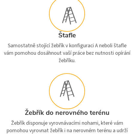
Štafle
Samostatně stojící žebřík v konfiguraci A neboli štafle
vám pomohou dosáhnout vaší práce bez nutnosti opírání
žebříku.
Žebřík do nerovného terénu
Žebřík disponuje vyrovnávacími nohami, které vám
pomohou vyrovnat žebřík i na nerovném terénu a udrží