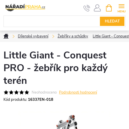
Přejít
NÁKUPNÍ
KOŠÍK
na
obsah
HLEDAT
Domů
Dílenské vybavení
Žebříky a schůdky
Little Giant - Conque
Little Giant - Conquest
PRO - žebřík pro každý
terén
Neohodnoceno
Podrobnosti hodnocení
Kód produktu:
16337EN-018