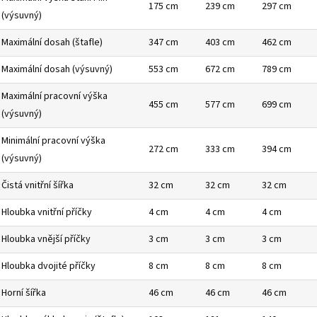
175 cm
239 cm
297 cm
(výsuvný)
Maximální dosah (štafle)
347 cm
403 cm
462 cm
Maximální dosah (výsuvný)
553 cm
672 cm
789 cm
Maximální pracovní výška
455 cm
577 cm
699 cm
(výsuvný)
Minimální pracovní výška
272 cm
333 cm
394 cm
(výsuvný)
Čistá vnitřní šířka
32 cm
32 cm
32 cm
Hloubka vnitřní příčky
4 cm
4 cm
4 cm
Hloubka vnější příčky
3 cm
3 cm
3 cm
Hloubka dvojité příčky
8 cm
8 cm
8 cm
Horní šířka
46 cm
46 cm
46 cm