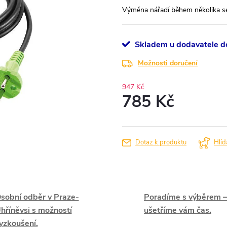
Výměna nářadí během několika s
Skladem u dodavatele do
Možnosti doručení
947 Kč
785 Kč
Měrná
cena:
Dotaz k produktu
Hlíd
sobní odběr v Praze-
Poradíme s výběrem –
hříněvsi s možností
ušetříme vám čas.
yzkoušení.