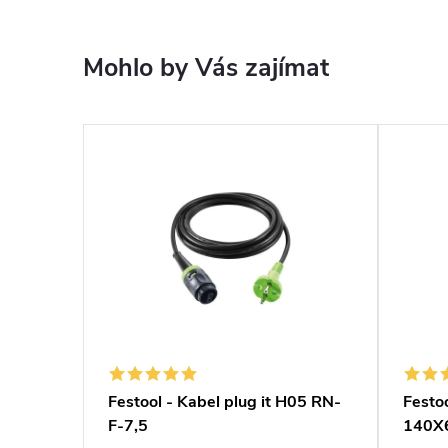
Mohlo by Vás zajímat
HW
Festool - Kabel plug it H05 RN-
Festoo
F-7,5
140X