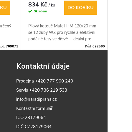
WZ
WZ
834 Kč
1 180
/ ks
ÍKU
DO KOŠÍKU
Skladem
Sklade
 určený
Pilový kotouč Mafell HM 120/20 mm
Pilový k
se 12 zuby WZ pro rychlé a efektivní
× 20 mm,
podélné řezy ve dřevě – ideální pro
univerzál
masiv, fošny i konstrukční materiály.
dřevě s 
Kód:
769071
Kód:
092560
Kontaktní údaje
Prodejna
+420 777 900 240
Servis
+420 736 219 533
info@naradipraha.cz
Kontaktní formulář
IČO 28179064
DIČ CZ28179064