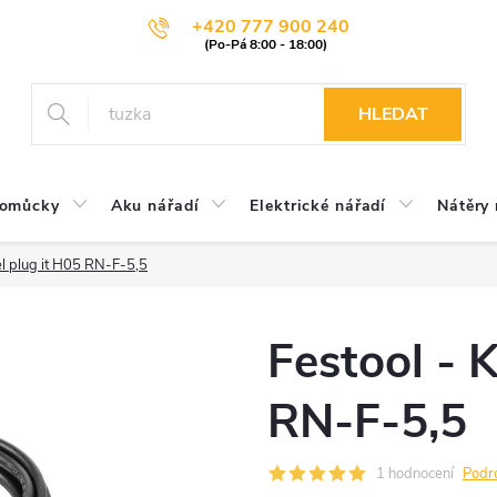
+420 777 900 240
HLEDAT
pomůcky
Aku nářadí
Elektrické nářadí
Nátěry 
el plug it H05 RN-F-5,5
Festool - 
RN-F-5,5
1 hodnocení
Podr