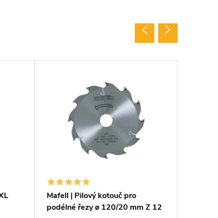
XL
Mafell | Pilový kotouč pro
Mafell 
podélné řezy ø 120/20 mm Z 12
a příčn