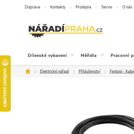
Přejít
Doprava
Kontakty
Prodejna
Servis
O nás
na
obsah
Dílenské vybavení
Měřidla
Pracovní 
Elektrické nářadí
Příslušenství
Festool - Kab
Domů