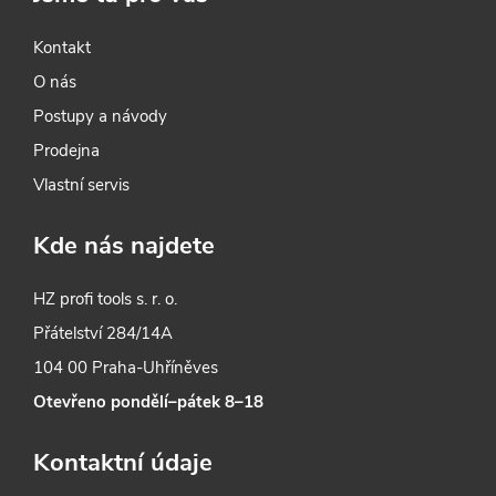
p
i
Kontakt
O nás
s
Postupy a návody
u
Prodejna
Vlastní servis
Kde nás najdete
HZ profi tools s. r. o.
Přátelství 284/14A
104 00 Praha-Uhříněves
Otevřeno pondělí–pátek 8–18
Kontaktní údaje