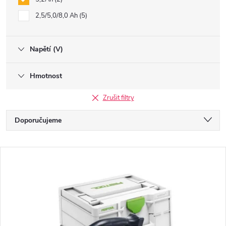
2,5/5,0/8,0 Ah
5
Napětí (V)
Hmotnost
Zrušit filtry
Ř
Doporučujeme
a
Nejlevnější
V
Nejdražší
z
ý
Nejprodávanější
e
p
Abecedně
n