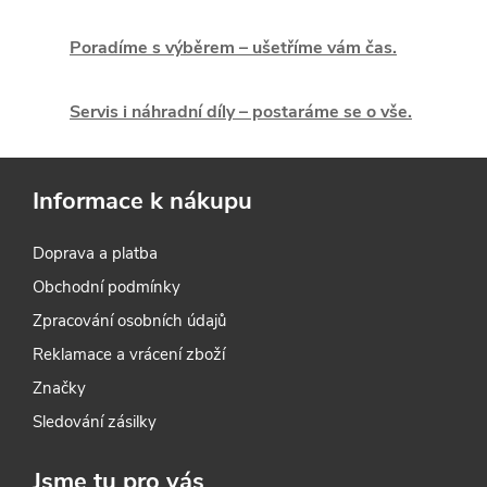
d
Poradíme s výběrem – ušetříme vám čas.
a
c
Servis i náhradní díly – postaráme se o vše.
í
p
Informace k nákupu
r
Doprava a platba
v
Obchodní podmínky
k
Zpracování osobních údajů
y
Reklamace a vrácení zboží
Značky
v
Sledování zásilky
ý
Jsme tu pro vás