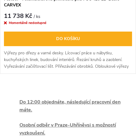
CARVEX
11 738 Kč
/ ks
Momentálně nedostupné
DO KOŠÍKU
Výřezy pro dřezy a varné desky. Lícovací práce u nábytku,
kuchyňských linek, budování interiérů. Řezání kruhů a zaoblení.
Vyřezávání začišťovací lišt. Přiřezávání obrobků. Obloukové výřezy
v trámech. Řezání zespodu
O
v
Do 12:00 objednáte, následující pracovní den
máte.
l
á
Osobní odběr v Praze-Uhříněvsi s možností
vyzkoušení.