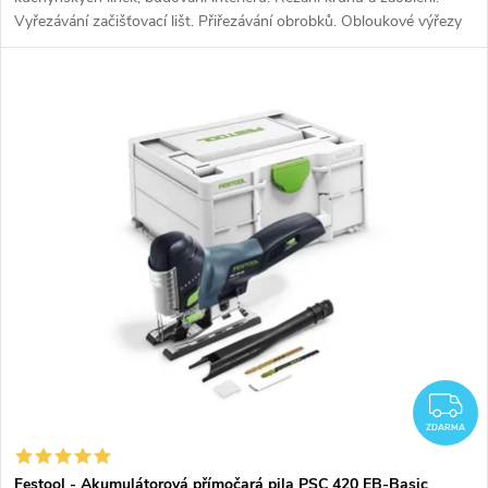
ů
Vyřezávání začišťovací lišt. Přiřezávání obrobků. Obloukové výřezy
v trámech. Řezání zespodu
Z
ZDARMA
Festool - Akumulátorová přímočará pila PSC 420 EB-Basic