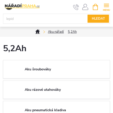
Přejít
NÁKUPNÍ
KOŠÍK
na
obsah
HLEDAT
Domů
Aku nářadí
5,2Ah
5,2Ah
Aku šroubováky
Aku rázové utahováky
Aku pneumatická kladiva