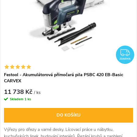
i
í
s
p
p
r
r
Z
o
ZDARMA
o
d
Festool - Akumulátorová přímočará pila PSBC 420 EB-Basic
d
CARVEX
u
11 738 Kč
u
/ ks
Skladem
1 ks
k
k
DO KOŠÍKU
t
t
Výřezy pro dřezy a varné desky. Lícovací práce u nábytku,
ů
kuchyňských linek, budování interiérů. Řezání kruhů a zaoblení.